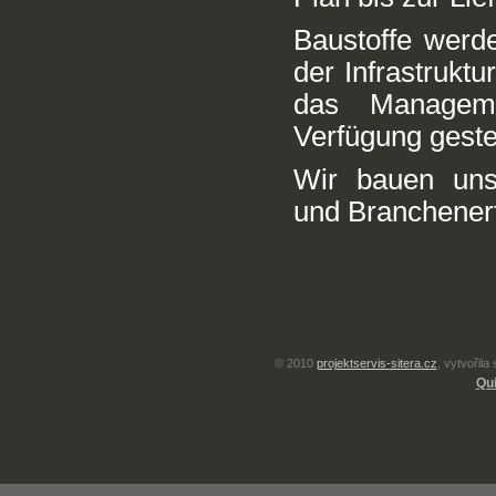
Baustoffe werd
der Infrastrukt
das Manageme
Verfügung gestel
Wir bauen uns
und Branchener
© 2010
projektservis-sitera.cz
, vytvořila
Qui