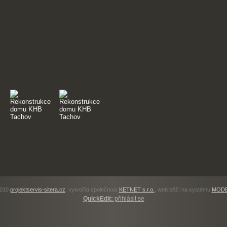
2010
projektservis-sitera.cz
, vytvořila společnost
KETNET s.r.o.
, web běží na systému
MODE
QuickEdit:
přihlásit se